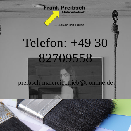
Telefon: +49 30
82709558
preibsch-malereibetrieb@t-online.de