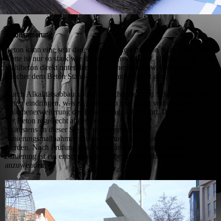
Betonsanierung
Beton kann eine sehr dauerhafte Baukonstruktion sein – aber jede
Kette ist nur so stark wie ihr schwächstes Glied. Und das liegt beim
Stahlbeton direkt unter der Oberfläche: Der Bewehrungsstahl,
welcher dem Beton Stand- und Spannfestigkeit gibt.
Durch Alkalitätsabbau können Feuchtigkeit und Schadstoffe in den
Beton eindringen, was zu Korrosion und damit verbundener
Volumenerweiterung der Bewehrungsstähle führt. Dadurch wird
der Beton regelrecht abgesprengt.
Spätestens an dieser Stelle müssen geeignete
Sanierungsmaßnahmen für den Schutz des Betons getroffen
werden. Nach Prüfung und Festlegung der erforderlichen
Sanierung ist ein entsprechendes Oberflächenschutzsystem
anzuwenden.