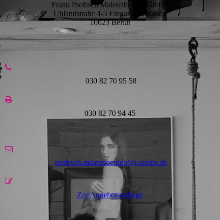
Frank Preibsch Malereibetrieb GmbH
Uhlandstraße 4-5 Eingang Bürohaus
10623 Berlin
030 82 70 95 58
030 82 70 94 45
preibsch-malereibetrieb@t-online.de
Zur Angebotsanfrage