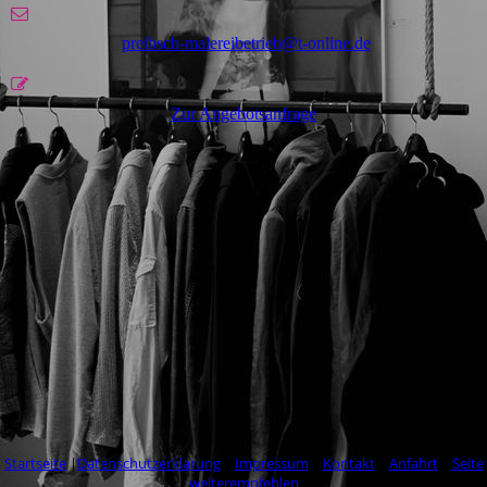
preibsch-malereibetrieb@t-online.de
Zur Angebotsanfrage
Startseite
|
Datenschutzerklärung
|
Impressum
|
Kontakt
|
Anfahrt
|
Seite
weiterempfehlen