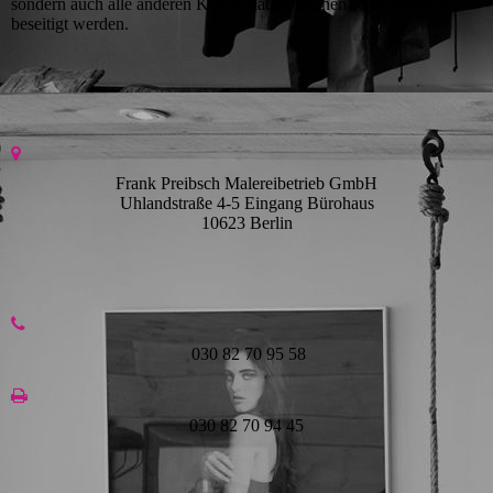
sondern auch alle anderen Kleinschäden können so fachgerecht
beseitigt werden.
Frank Preibsch Malereibetrieb GmbH
Uhlandstraße 4-5 Eingang Bürohaus
10623 Berlin
030 82 70 95 58
030 82 70 94 45