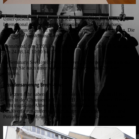
Unter diesem Motto wird in diesem Jahr in Potsdam die Ikebana
International ihre
Konferenz veranstalten. Über 120 Ikebana-
Künstler aus aller Welt werden ihre Meisterstücke präsentieren. Die
öffentliche Ausstellung kann am
Sonnabend, den 23.08.14, 10:00 bis 22:00 Uhr und am
Sonntag,
den 24.08.14, 10:00 bis 17:30 Uhr
im Seminaris SeeHotel bewundert werden. Weitere Informationen
können Sie auch unter www.ikebana-international-2014.de
erhalten.
Fassadensanierung Brecht-Haus
Im letzten Jahr haben wir mit der Fassadensanierung am Brecht-
Haus in der Chausseestr. 125 in 10115 Berlin begonnen. Die alte,
nicht tragfähige Altbeschichtung wurde dabei im trockenen
Strahlverfahren entfernt. Aufgrund umfangreichere Stuck- und
Putzarbeiten, und damit verbundene Trocknungszeiten mussten