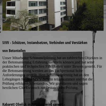
SIVV - Schützen, Instandsetzen, Verbinden und Verstärken
von Betonteilen
Unser Mitarbeiter Schimmelpfennig hat an zahlreichen Objekten in
der Betonsanierung Erfahrung sammeln können und hat seine
praktischen und technischen Fähigkeiten unter Beweis gestellt. Für
die Betonsanierung werden an das Fachpersonal hohe
Anforderungen gestellt. Herr Schimmelpfennig hat an den
Lehrgängen für den SIVV-Schein teilgenommen und hat die
Prüfung erfolgreich bestanden. Wir gratulieren und sagen
herzlichen Glückwunsch zur bestandenen Prüfung.
Kabarett Obelisk in Potsdam wird saniert -