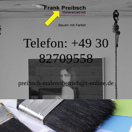
Telefon: +49 30
82709558
preibsch-malereibetrieb@t-online.de