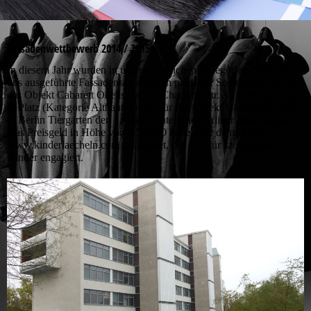
Fassadenwettbewerb 2014 / 2015
In diesem Jahr wurden in unterschiedlichen Kategorien zwei von
uns ausgeführte Fassadensanierungen prämiert: So erhielten wir für
das Objekt Cabarett Obelisk in der Charlottenstr. 31 in Potsdam den
2. Platz (Kategorie Altbauten) und für das Objekt Händelallee 3-9
in Berlin Tiergarten den 1. Platz (Kategorie Berliner Mietshäuser).
Das Preisgeld in Höhe von € 500,00 haben wir dem Verein
www.kinderlaecheln.com gespendet, der sich für krebskranke
Kinder engagiert.