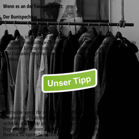
Wenn es an der Fassade klopft:
Der Buntspecht
Besonders im Frühjahr und Herbst nehmen die Schäden an
Fassaden von Buntspechten zu. Auch für Wildvögel ist die Stadt ein
attraktiver Lebensraum. So findet der Specht an der Putzoberfläche
von Fassaden Insekten und baut in gedämmten Fassaden seine
Höhlen.
Hier sollte rasch für Abhilfe geschaffen werden! Nach dem Specht
kommen die Eichhörnchen und vergrößern, von außen nicht
sichtbar, die Höhle erheblich. Mit speziellen Fräswerkzeug und
Reparaturset können können wir kleinere Schadstellen im WDVS-
Bereich fachgerecht reparieren. Natürlich nicht nur Spechtlöcher,